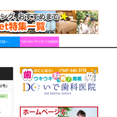
店様へ
“UKIUKI+PLUS”の掲載料
62号）