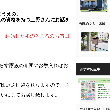
のうえの」
士の資格を持つ上野さんにお話を
石碑めぐり 280
す。結婚した娘のところのお布団
らす家族の布団のお手入れはお
おすすめ記事
布団返送用袋を送りますので、ふ
れいにしてお戻し致します。
2026年7月24日（7