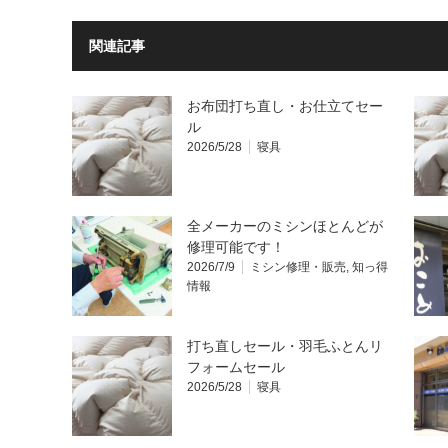
関連記事
お布団打ち直し・お仕立てセー
ル
2026/5/28
寝具
全メーカーのミシンほとんどが
修理可能です！
2026/7/9
ミシン修理・販売
,
知っ得
情報
打ち直しセール・羽毛ふとんリ
フォームセール
2026/5/28
寝具