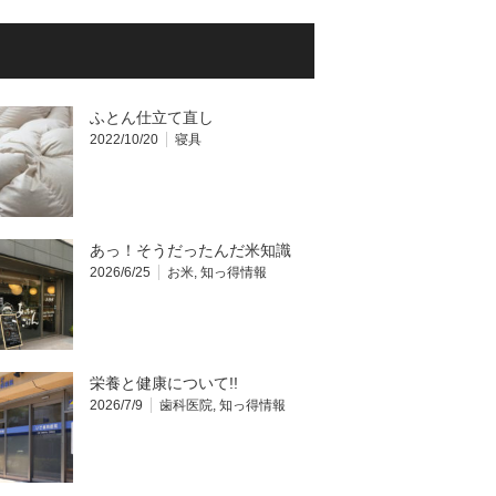
ふとん仕立て直し
2022/10/20
寝具
あっ！そうだったんだ米知識
2026/6/25
お米
,
知っ得情報
栄養と健康について!!
2026/7/9
歯科医院
,
知っ得情報