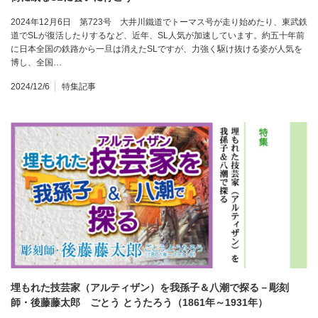
2024年12月6日 第723号 大井川鐵道でトーマス号が走り始めたり、東武鉄
道でSLが復活したりするなど、近年、SL人気が加速しています。約五十年前
に日本全国の鉄路から一旦は消えたSLですが、力強く駆け抜ける姿が人気を
博し、全国…
2024/12/6
特集記事
埋もれた技芸家（アルティザン）を我孫子＆八潮で探る－彫刻
師・後藤藤太郎 ごとう とうたろう（1861年～1931年）