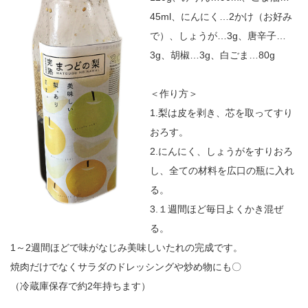
45ml、にんにく…2かけ（お好み
で）、しょうが…3g、唐辛子…
3g、胡椒…3g、白ごま…80g
＜作り方＞
1.梨は皮を剥き、芯を取ってすり
おろす。
2.にんにく、しょうがをすりおろ
し、全ての材料を広口の瓶に入れ
る。
3.１週間ほど毎日よくかき混ぜ
る。
1～2週間ほどで味がなじみ美味しいたれの完成です。
焼肉だけでなくサラダのドレッシングや炒め物にも〇
（冷蔵庫保存で約2年持ちます）