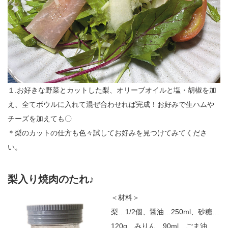
１.お好きな野菜とカットした梨、オリーブオイルと塩・胡椒を加
え、全てボウルに入れて混ぜ合わせれば完成！お好みで生ハムや
チーズを加えても〇
＊梨のカットの仕方も色々試してお好みを見つけてみてくださ
い。
梨入り焼肉のたれ♪
＜材料＞
梨…1/2個、醤油…250ml、砂糖…
120g、みりん…90ml、ごま油…