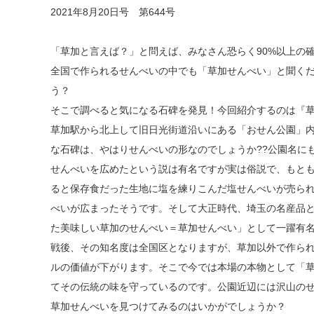
2021年8月20日号 第644号
「草加と言えば？」と問えば、みなさん恐らく90%以上の
全国で作られるせんべいの中でも「草加せんべい」と聞く
う？
そこで調べると気になる石碑を発見！今回紹介するのは『
草加駅から北上して旧日光街道沿いにある「おせん公園」
な石碑は、やはりせんべいの形なのでしょうか??公園名に
せんべいを広めたという説は有名ですが実は俗説で、もと
ると保存食だった生地に塩を練りこんだ塩せんべいが売ら
べいが広まったそうです。そして大正時代、埼玉の名産品
た美味しい草加のせんべい＝草加せんべい」として一躍有
戦後、その知名度は全国区となりますが、草加以外で作ら
ルの価値が下がります。そこで今では本場の本物として「
てその伝統の味を守っているのです。公園近辺には沢山の
草加せんべいを見つけてみるのはいかがでしょうか？