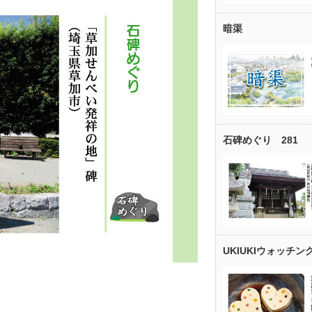
暗渠
石碑めぐり 281
UKIUKIウォッチン