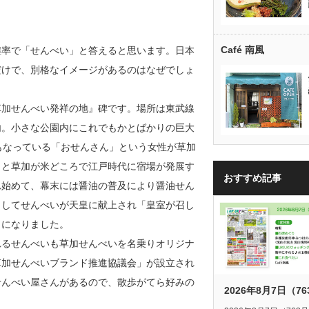
Café 南風
確率で「せんべい」と答えると思います。日本
だけで、別格なイメージがあるのはなぜでしょ
草加せんべい発祥の地』碑です。場所は東武線
内。小さな公園内にこれでもかとばかりの巨大
もなっている「おせんさん」という女性が草加
もと草加が米どころで江戸時代に宿場が発展す
おすすめ記事
れ始めて、幕末には醤油の普及により醤油せん
としてせんべいが天皇に献上され「皇室が召し
名になりました。
れるせんべいも草加せんべいを名乗りオリジナ
草加せんべいブランド推進協議会」が設立され
せんべい屋さんがあるので、散歩がてら好みの
2026年8月7日（7