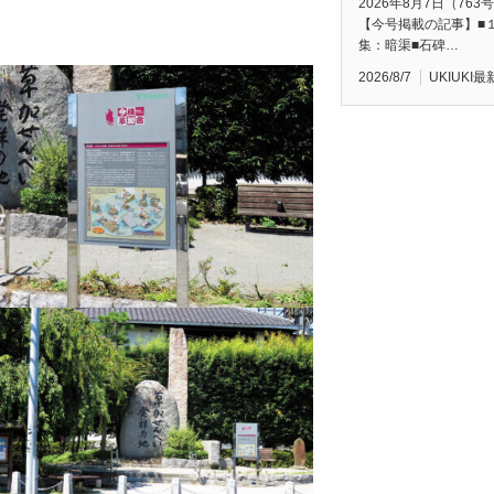
2026年8月7日（763
【今号掲載の記事】■
集：暗渠■石碑…
2026/8/7
UKIUKI