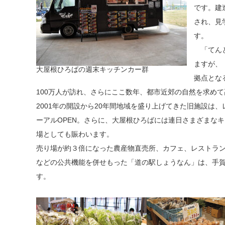
です。建
され、見
す。
「てんと
ますが、
大屋根ひろばの週末キッチンカー群
拠点とな
100万人が訪れ、さらにここ数年、都市近郊の自然を求めて
2001年の開設から20年間地域を盛り上げてきた旧施設は
ーアルOPEN。さらに、大屋根ひろばには連日さまざまな
場としても賑わいます。
売り場が約３倍になった農産物直売所、カフェ、レストラ
などの公共機能を併せもった「道の駅しょうなん」は、手
す。