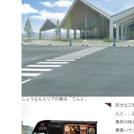
しょうなんエリアの拠点「てんと」
巨大な三
んと」。
務所の桔
農業ハウ