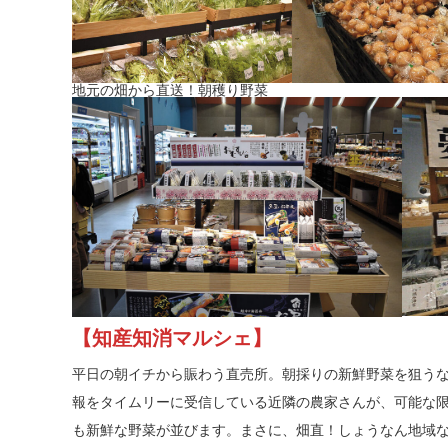
地元の畑から直送！朝穫り野菜
【知産知消マルシェ】
平日の朝イチから賑わう直売所。朝採りの新鮮野菜を狙う
報をタイムリーに受信している近隣の農家さんが、可能な
も新鮮な野菜が並びます。まさに、畑直！しょうなん地域