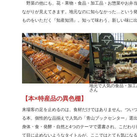
野菜の他にも、花・果物・食品・加工品・お惣菜やお弁当
ながりが見えてきます。地元なのに知らなかった…という
ものをいただく『知産知消』。知って味わう、新しい味に
地元で人気の食品・加工
さん
【本×特産品の異色棚】
来場客の足を止めるのは、食材だけではありません。つい
る本。個性的な品揃えで人気の「青山ブックセンター」選
身体・食・発酵・自然と4つのテーマで選書され、こだわり
て目に止めないようなタイトルが、ここではとても気にな