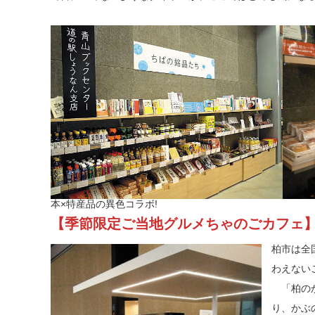
本×特産品の異色コラボ!
【季節限定ご当地グルメちゃのごカフェ
柏市は全
わえない
「柏のか
り、かぶ