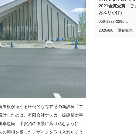
2021金賞受賞「ご
おふりかけ」
050-1883-3290…
2026/8/6
通信販売
角屋根が連なる圧倒的な存在感の新設棟「て
設計したのは、有限会社ナスカ一級建築士事
川卓也氏。手賀沼の風景に溶け込むように、
スの屋根を模ったデザインを取り入れたそう