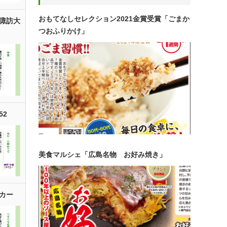
おもてなしセレクション2021金賞受賞「ごまか
諏訪大
つおふりかけ」
52
美食マルシェ「広島名物 お好み焼き」
カー