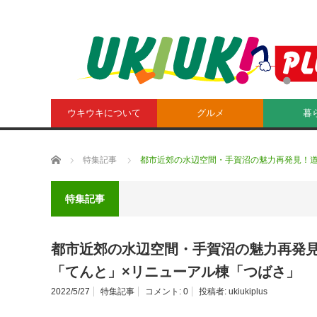
ウキウキについて
グルメ
暮
ホーム
特集記事
都市近郊の水辺空間・手賀沼の魅力再発見！道
特集記事
都市近郊の水辺空間・手賀沼の魅力再発見
「てんと」×リニューアル棟「つばさ」
2022/5/27
特集記事
コメント:
0
投稿者:
ukiukiplus