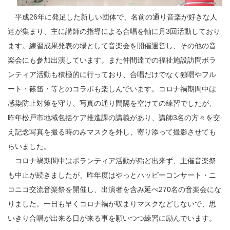
平成26年に発足した新しい団体で、名前の通り音楽が好きな人
達が集まり、主に講師の指導による合唱を軸に月3回活動しており
ます。練習成果発表の場として音楽会を開催運営し、その他の音
楽会にも参加出演しています。また仲間達での福祉施設訪問ボラ
ンティア活動も積極的に行っており、合唱だけでなく独唱やフル
ート・篠笛・等とのコラボも楽しんでいます。コロナ禍期間中は
感染防止対策を守り、写真の通り間隔を空けての練習でしたが、
昨年松戸市地域包括ケア推進課の講義があり、講師3名の方々を交
え記念写真を撮る時のみマスクを外し、寄り添って撮影させても
らいました。
コロナ禍期間中はボランティア活動が殆ど出来ず、主催音楽祭
も中止が続きましたが、昨年度はやっとハッピーコンサート・ニ
コニコ交流音楽祭を開催し、出演者を含み延べ270名の音楽会にな
りました。一日も早くコロナ禍が収まりマスクなどしないで、思
いきり合唱が出来る日が来る事を願いつつ練習に励んでいます。