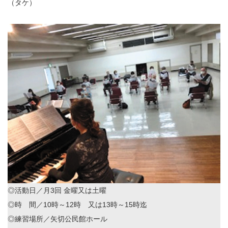
（タケ）
◎活動日／月3回 金曜又は土曜
◎時 間／10時～12時 又は13時～15時迄
◎練習場所／矢切公民館ホール