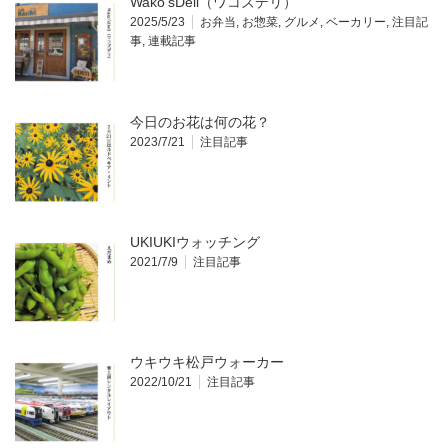
Wako’sDeli（ワコズデリ）
2025/5/23
お弁当
,
お惣菜
,
グルメ
,
ベーカリー
,
注目記
事
,
連載記事
今日のお花は何の花？
2023/7/21
注目記事
UKIUKIウォッチング
2021/7/9
注目記事
ウキウキ松戸ウォーカー
2022/10/21
注目記事