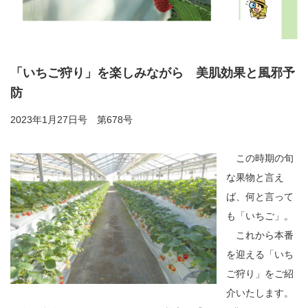
「いちご狩り」を楽しみながら 美肌効果と風邪予
防
2023年1月27日号 第678号
この時期の旬
な果物と言え
ば、何と言って
も「いちご」。
これから本番
を迎える「いち
ご狩り」をご紹
介いたします。