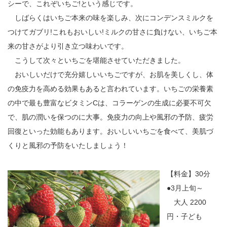
シーで、これぞいちご!という感じです。
しばらくはいちご本来の味を楽しみ、次にコンデンスミルクを
つけてガブリ!これもおいしい!ミルクの甘さに負けない、いちご本
来の甘さがより引き立つ味わいです。
こうして次々といちごを堪能させていただきました。
おいしいだけで充分嬉しいいちごですが、お肌を美しくし、体
の免疫力を高める効果もあると言われています。いちごの栄養素
の中で最も豊富なビタミンCは、コラーゲンの生成に必要不可欠
で、肌の潤いを保つのに大事。免疫力の向上や風邪の予防、疲労
回復といった効能もあります。おいしいいちごを食べて、美肌づ
くりと風邪の予防をいたしましょう！
【料金】30分
●3月上旬～
大人 2200
円・子ども