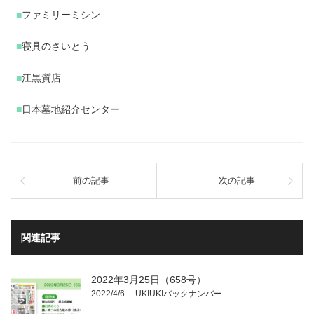
■
ファミリーミシン
■
寝具のさいとう
■
江黒質店
■
日本墓地紹介センター
前の記事
次の記事
関連記事
2022年3月25日（658号）
2022/4/6
UKIUKIバックナンバー