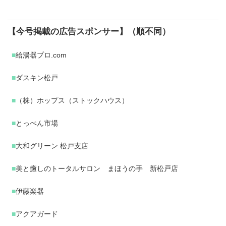
【今号掲載の広告スポンサー】
（順不同）
■
給湯器プロ.com
■
ダスキン松戸
■
（株）ホップス（ストックハウス）
■
とっぺん市場
■
大和グリーン 松戸支店
■
美と癒しのトータルサロン まほうの手 新松戸店
■
伊藤楽器
■
アクアガード