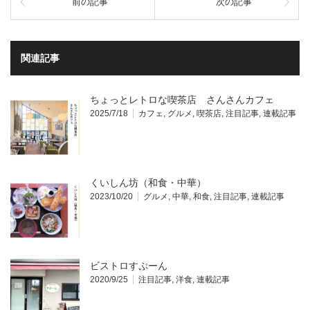
前の記事
次の記事
関連記事
ちょっとレトロな喫茶店 さんさんカフェ
2025/7/18
カフェ
,
グルメ
,
喫茶店
,
注目記事
,
連載記事
くいしん坊（和食・中華）
2023/10/20
グルメ
,
中華
,
和食
,
注目記事
,
連載記事
ビストロすぷーん
2020/9/25
注目記事
,
洋食
,
連載記事