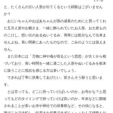
と、たくさんの古い人形が出てくるという経験はございません
か？
おじいちゃんやおばあちゃんが孫の成長のためにと買ってくれ
た五月人形やお雛さま、一緒に飾られていたお人形、お土産もの
のこけし、想い出のあるぬいぐるみ、簡単には処分なんて出来ま
せんよね。長い間家にあったものなので、ごみのようには扱えま
せん。
また日本には「万物に神や魂が宿るという思想」が古くから根
づいており、長い時間を一緒に過ごした人形やぬいぐるみを粗末
に扱うことに抵抗を感じる方は多いでしょう。
できれば丁寧に供養してあげたい、皆さんそう願うと思いま
す。
とは言っても、どこに持っていけばいいのか、お寺かな？と思
ってもどのタイミングで持っていけば良いのか。年末などに開催
されることが多いお寺や神社での供養祭など、その頃になると、
家のことで大忙し。結局また供養できずに・・・なんて経験もお