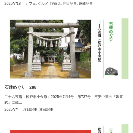
2025/7/18
カフェ
,
グルメ
,
喫茶店
,
注目記事
,
連載記事
石碑めぐり 268
二十六夜塔（松戸市小金原）2025年7月4号 第737号 平安中期の『延喜
式』に載…
2025/7/4
注目記事
,
連載記事