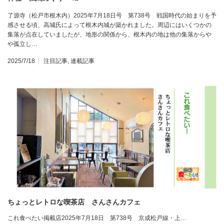
了源寺（松戸市根木内）2025年7月18日号 第738号 戦国時代の始まりを予
感させる頃、高城氏によって根木内城が築かれました。周辺にはいくつかの
集落が点在していましたが、地形の関係から、根木内の地は他の集落からや
や孤立し…
2025/7/18
注目記事
,
連載記事
ちょっとレトロな喫茶店 さんさんカフェ
これ食べたい掲載店2025年7月18日 第738号 京成松戸線・上…