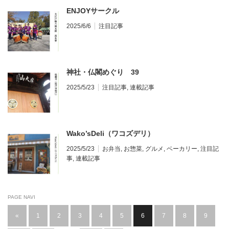
ENJOYサークル
2025/6/6
注目記事
神社・仏閣めぐり 39
2025/5/23
注目記事
,
連載記事
Wako’sDeli（ワコズデリ）
2025/5/23
お弁当
,
お惣菜
,
グルメ
,
ベーカリー
,
注目記
事
,
連載記事
PAGE NAVI
«
1
2
3
4
5
6
7
8
9