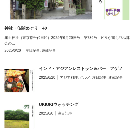
神社・仏閣めぐり 40
築土神社（東京都千代田区）2025年6月20日号 第736号 ビルが建ち並ぶ都
会の…
2025/6/20
注目記事
,
連載記事
インド・アジアンレストラン＆バー アゲノ
2025/6/20
アジア料理
,
グルメ
,
注目記事
,
連載記事
UKIUKIウォッチング
2025/6/6
注目記事