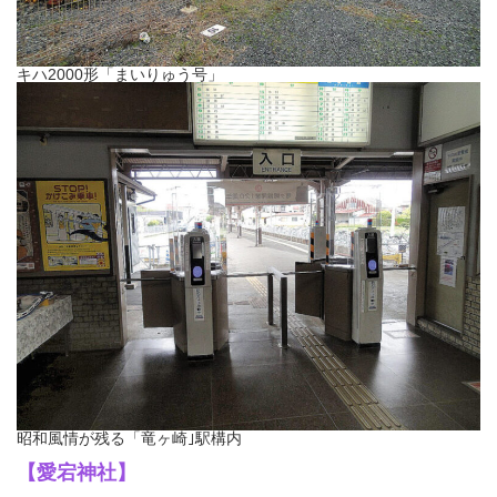
キハ2000形「まいりゅう号」
昭和風情が残る「竜ヶ崎｣駅構内
【愛宕神社】