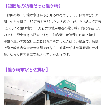
【独眼竜の領地だった龍ケ崎】
戦国の雄、伊達政宗は誰もが知る武将でしょう。伊達家は江戸
期、仙台を拠点に62万石を支配した大大名ですが、その内の2万石
はいわゆる飛び地で、1万石の領地が現在の龍ケ崎市内に存在した
のです。歴史好きの記者ですが、仙台藩（伊達藩）が龍ケ崎領に
陣屋を置いて支配した歴史的背景を知ったのはつい最近で、実際
は龍ケ崎市内全域が伊達領ではなく、他藩の領地や幕府領に寺社
領と様々な権力者に支配されていたようです。
【龍ケ崎市駅と佐貫駅】