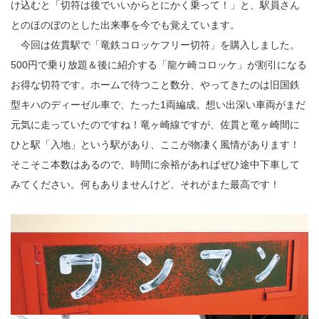
け込むと「切符は後でいいからとにかく乗って！」と、駅員さん
とのほのぼのとした出来事を今でも覚えています。
今回は佐貫駅で「竜鉄コロッケフリー切符」を購入しました。
500円で乗り放題＆後に紹介する「龍ケ崎コロッケ」が割引になる
お得な切符です。ホームで待つこと数分、やってきたのは旧国鉄
型キハのディーゼル車で、たった1両編成。想い出深い車両がまだ
元気に走っていたのですね！竜ヶ崎線ですが、佐貫と竜ヶ崎間に
ひと駅「入地」という駅があり、ここが物凄く風情があります！
そこそこ本数はあるので、時間に余裕があればぜひ途中下車して
みてください。何もありませんけど、それがまた最高です！