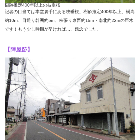
樹齢推定400年以上の枝垂桜
記者の目当ては本堂裏手にある枝垂桜。樹齢推定400年以上、樹高
約10m、目通り幹囲約5m、枝張り東西約15m・南北約22mの巨木
です！もう少し時期が早ければ…、残念でした。
【陣屋跡】