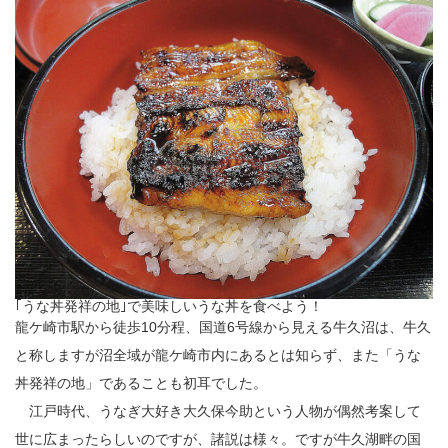
｢うな丼発祥の地｣で美味しいうな丼を食べよう！
龍ケ崎市駅から徒歩10分程、国道6号線から見える牛久沼は、牛久
と称しますが沼全域が龍ケ崎市内にあるとは知らず、また「うな
丼発祥の地」であることも初耳でした。
江戸時代、うなぎ大好き大久保今助という人物が偶然考案して
世に広まったらしいのですが、諸説は様々。ですが牛久湖畔の国