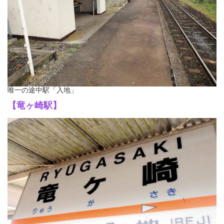
唯一の途中駅「入地」
【竜ヶ崎駅】