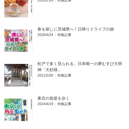
2020/11/6
特集記事
春を探しに茨城県へ！日帰りドライブの旅
2026/4/24
特集記事
松戸で多く見られる、日本唯一の夢むすび大明
神「大杉様」
2021/2/26
特集記事
東京の急坂を歩く
2024/4/19
特集記事