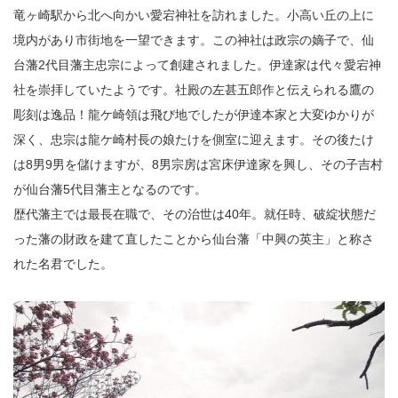
竜ヶ崎駅から北へ向かい愛宕神社を訪れました。小高い丘の上に
境内があり市街地を一望できます。この神社は政宗の嫡子で、仙
台藩2代目藩主忠宗によって創建されました。伊達家は代々愛宕神
社を崇拝していたようです。社殿の左甚五郎作と伝えられる鷹の
彫刻は逸品！龍ケ崎領は飛び地でしたが伊達本家と大変ゆかりが
深く、忠宗は龍ケ崎村長の娘たけを側室に迎えます。その後たけ
は8男9男を儲けますが、8男宗房は宮床伊達家を興し、その子吉村
が仙台藩5代目藩主となるのです。
歴代藩主では最長在職で、その治世は40年。就任時、破綻状態だ
った藩の財政を建て直したことから仙台藩「中興の英主」と称さ
れた名君でした。