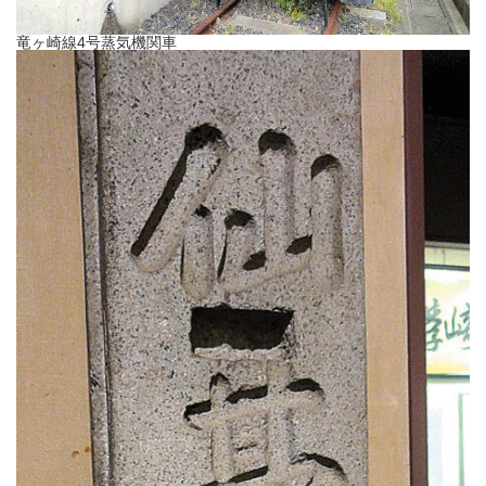
竜ヶ崎線4号蒸気機関車