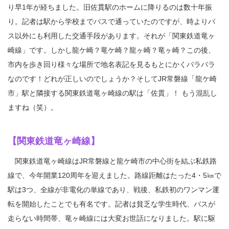
り早1年が経ちました。旧佐貫駅のホームに降りるのは数十年振
り。記者は駅から学校までバスで通っていたのですが、時よりバ
ス以外にも利用した交通手段があります。それが「関東鉄道竜ヶ
崎線」です。しかし龍ケ崎？竜ケ崎？龍ヶ崎？竜ヶ崎？この後、
市内を歩き回り様々な場所で地名表記を見るもとにかくバラバラ
なのです！どれが正しいのでしょうか？そしてJR常磐線「龍ケ崎
市」駅と隣接する関東鉄道竜ヶ崎線の駅は「佐貫」！ もう混乱し
ますね（笑）。
【関東鉄道竜ヶ崎線】
関東鉄道竜ヶ崎線はJR常磐線と龍ケ崎市の中心街を結ぶ私鉄路
線で、今年開業120周年を迎えました。路線距離はたった4・5㎞で
駅は3つ、全線が非電化の単線であり、戦後、私鉄初のワンマン運
転を開始したことでも有名です。記者は貧乏な学生時代、バスが
走らない時間帯、竜ヶ崎線には大変お世話になりました。駅に駆