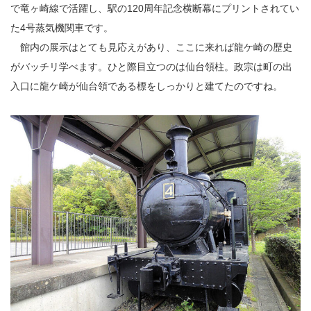
で竜ヶ崎線で活躍し、駅の120周年記念横断幕にプリントされてい
た4号蒸気機関車です。
館内の展示はとても見応えがあり、ここに来れば龍ケ崎の歴史
がバッチリ学べます。ひと際目立つのは仙台領柱。政宗は町の出
入口に龍ケ崎が仙台領である標をしっかりと建てたのですね。