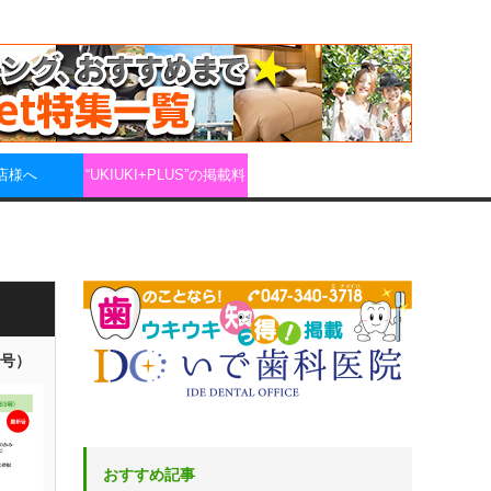
店様へ
“UKIUKI+PLUS”の掲載料
3号）
おすすめ記事