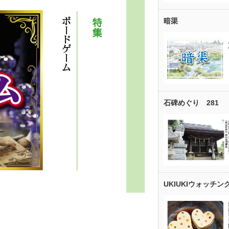
暗渠
石碑めぐり 281
UKIUKIウォッチン