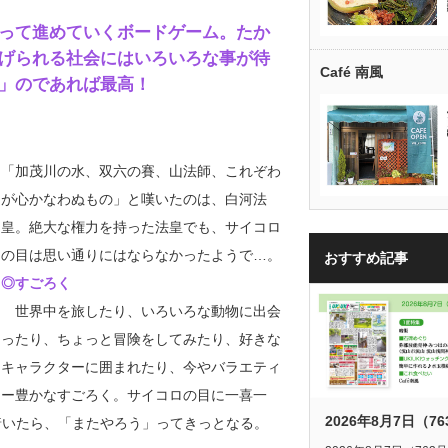
って進めていくボードゲーム。たか
げられる社会にはいろいろな事が待
Café 南風
」のであれば最高！
「加茂川の水、双六の賽、山法師、これぞわ
が心かなわぬもの」と嘆いたのは、白河法
皇。絶大な権力を持った法皇でも、サイコロ
の目は思い通りにはならなかったようで…。
おすすめ記事
◎すごろく
世界中を旅したり、いろいろな動物に出会
ったり、ちょっと冒険をしてみたり、好きな
キャラクターに囲まれたり、今やバラエティ
ー豊かなすごろく。サイコロの目に一喜一
2026年8月7日（7
着いたら、「またやろう」ってきっとなる。