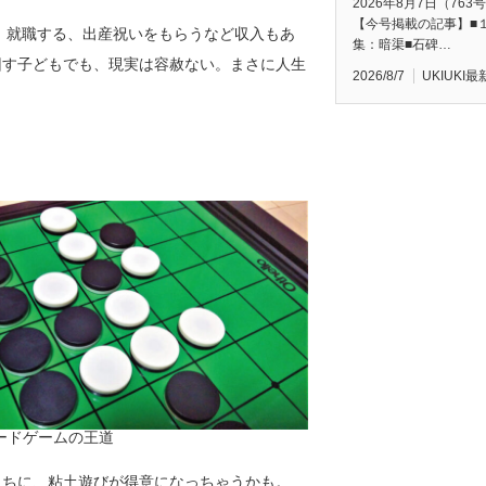
2026年8月7日（763
【今号掲載の記事】■
。就職する、出産祝いをもらうなど収入もあ
集：暗渠■石碑…
回す子どもでも、現実は容赦ない。まさに人生
2026/8/7
UKIUKI
ボードゲームの王道
うちに、粘土遊びが得意になっちゃうかも。