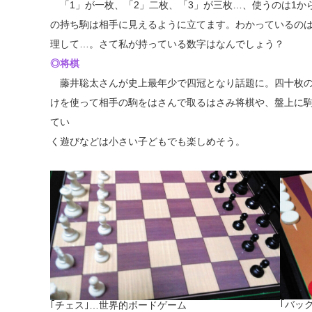
「1」が一枚、「2」二枚、「3」が三枚…、使うのは1から
の持ち駒は相手に見えるように立てます。わかっているの
理して…。さて私が持っている数字はなんでしょう？
◎将棋
藤井聡太さんが史上最年少で四冠となり話題に。四十枚の
けを使って相手の駒をはさんで取るはさみ将棋や、盤上に
てい
く遊びなどは小さい子どもでも楽しめそう。
｢バッ
｢チェス｣…世界的ボードゲーム