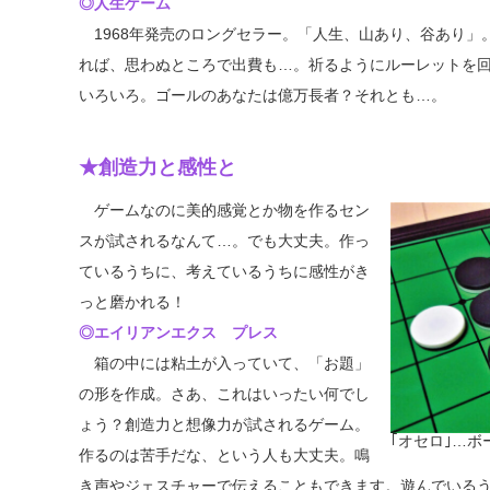
◎人生ゲーム
1968年発売のロングセラー。「人生、山あり、谷あり」
れば、思わぬところで出費も…。祈るようにルーレットを
いろいろ。ゴールのあなたは億万長者？それとも…。
★創造力と感性と
ゲームなのに美的感覚とか物を作るセン
スが試されるなんて…。でも大丈夫。作っ
ているうちに、考えているうちに感性がき
っと磨かれる！
◎エイリアンエクス プレス
箱の中には粘土が入っていて、「お題」
の形を作成。さあ、これはいったい何でし
ょう？創造力と想像力が試されるゲーム。
｢オセロ｣…
作るのは苦手だな、という人も大丈夫。鳴
き声やジェスチャーで伝えることもできます。遊んでいる