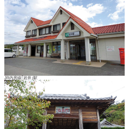
JR内房線｢岩井｣駅