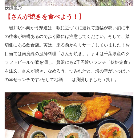
伏姫籠穴
【さんが焼きを食べよう！】
岩井駅へ向かう県道は、駅に近づくに連れて道幅が狭い割に車
の往来が結構あるので歩く際には注意してください。そして、踏
切側にある飲食店。実は、来る前からリサーチしていました！お
目当ては南房総の漁師料理「さんが焼き」。まずは千葉県産のク
ラフトビールで喉を潤し、贅沢にも2千円近いランチ「伏姫定食」
を注文。さんが焼き、なめろう、つみれ汁と、海の幸がいっぱい
の幸せランチです♪そして地酒……は我慢しました（笑）。