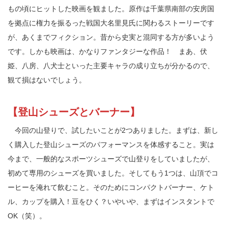
もの頃にヒットした映画を観ました。原作は千葉県南部の安房国
を拠点に権力を振るった戦国大名里見氏に関わるストーリーです
が、あくまでフィクション。昔から史実と混同する方が多いよう
です。しかも映画は、かなりファンタジーな作品！ まあ、伏
姫、八房、八犬士といった主要キャラの成り立ちが分かるので、
観て損はないでしょう。
【登山シューズとバーナー】
今回の山登りで、試したいことが2つありました。まずは、新し
く購入した登山シューズのパフォーマンスを体感すること。実は
今まで、一般的なスポーツシューズで山登りをしていましたが、
初めて専用のシューズを買いました。そしてもう1つは、山頂でコ
ーヒーを淹れて飲むこと。そのためにコンパクトバーナー、ケト
ル、カップを購入！豆をひく？いやいや、まずはインスタントで
OK（笑）。