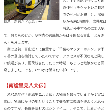
ね。でも各駅で行くより断
然便利（チケットレス特急
券の利用がお得！）。船橋
駅から約1時間半、岩井駅は
特急「新宿さざなみ」号
特急が停車するのに無人駅
で、何とものどか。駅構内の跨線橋からは今回登る富山（とみさ
ん）も見えます。
実は当初、富山近くに位置する「千葉のマッターホルン」伊予
ヶ岳の登山を検討していたのですが、アクセスが不便な点と険し
い鎖場があり、雨天続きだったこの時期、ちょっと危険かなと回
避しました。でも、いつかは登りたい低山です。
【南総里見八犬伝】
滝沢馬琴作「南総里見八犬伝」の物語を知っていますか？実は
富山、物語ゆかりの地ということで登る前に知識を得ようと思っ
たのですが、長編を読むのはシンドイ……。そこで、記者が子ど