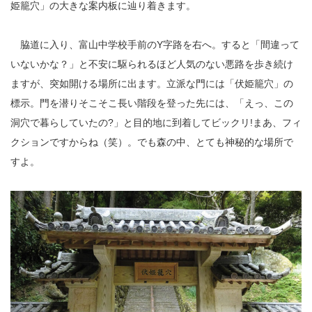
姫籠穴」の大きな案内板に辿り着きます。
脇道に入り、富山中学校手前のY字路を右へ。すると「間違って
いないかな？」と不安に駆られるほど人気のない悪路を歩き続け
ますが、突如開ける場所に出ます。立派な門には「伏姫籠穴」の
標示。門を潜りそこそこ長い階段を登った先には、「えっ、この
洞穴で暮らしていたの?」と目的地に到着してビックリ!まあ、フィ
クションですからね（笑）。でも森の中、とても神秘的な場所で
すよ。