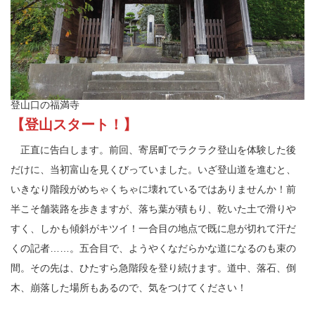
登山口の福満寺
【登山スタート！】
正直に告白します。前回、寄居町でラクラク登山を体験した後
だけに、当初富山を見くびっていました。いざ登山道を進むと、
いきなり階段がめちゃくちゃに壊れているではありませんか！前
半こそ舗装路を歩きますが、落ち葉が積もり、乾いた土で滑りや
すく、しかも傾斜がキツイ！一合目の地点で既に息が切れて汗だ
くの記者……。五合目で、ようやくなだらかな道になるのも束の
間。その先は、ひたすら急階段を登り続けます。道中、落石、倒
木、崩落した場所もあるので、気をつけてください！