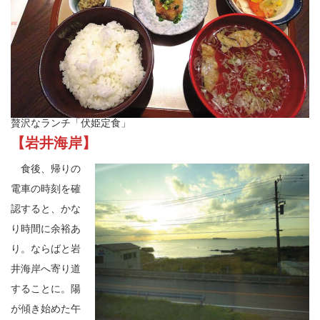
贅沢なランチ「伏姫定食」
【岩井海岸】
食後、帰りの
電車の時刻を確
認すると、かな
り時間に余裕あ
り。ならばと岩
井海岸へ寄り道
することに。陽
が傾き始めた午