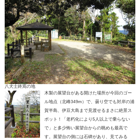
八犬士終焉の地
木製の展望台がある開けた場所が今回のゴー
ル地点（北峰349m）で、曇り空でも対岸の浦
賀半島、伊豆大島まで見渡せるまさに絶景ス
ポット！「老朽化により5人以上で乗らない
で」と多少怖い展望台からの眺めも最高で
す。展望台の側には石碑があり、見てみる