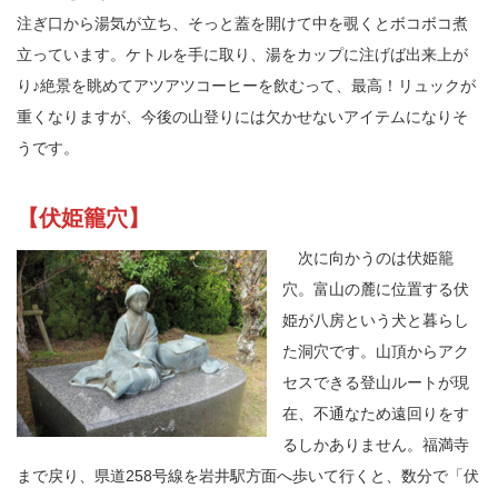
注ぎ口から湯気が立ち、そっと蓋を開けて中を覗くとボコボコ煮
立っています。ケトルを手に取り、湯をカップに注げば出来上が
り♪絶景を眺めてアツアツコーヒーを飲むって、最高！リュックが
重くなりますが、今後の山登りには欠かせないアイテムになりそ
うです。
【伏姫籠穴】
次に向かうのは伏姫籠
穴。富山の麓に位置する伏
姫が八房という犬と暮らし
た洞穴です。山頂からアク
セスできる登山ルートが現
在、不通なため遠回りをす
るしかありません。福満寺
まで戻り、県道258号線を岩井駅方面へ歩いて行くと、数分で「伏