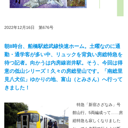
2022年12月16日 第676号
朝8時台、船橋駅総武線快速ホーム。土曜なのに通
勤・通学客が多い中、リュックを背負い房総特急を
待つ記者。向かうは内房線岩井駅。そう、今回は得
意の低山シリーズ！久々の房総登山です。「南総里
見八犬伝」ゆかりの地、富山（とみさん）へ行って
きました！
特急「新宿さざなみ」号
館山行。5両編成って……房
総特急も寂しくなりました