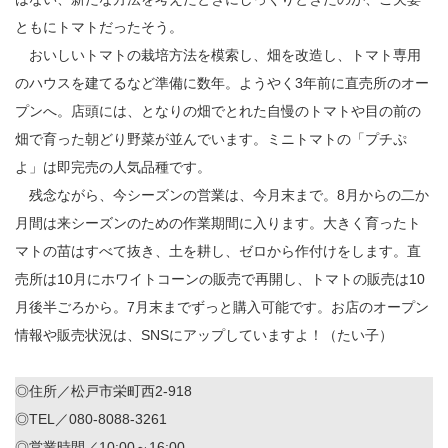
ともにトマトだったそう。
おいしいトマトの栽培方法を模索し、畑を改造し、トマト専用
のハウスを建てるなど準備に数年。ようやく3年前に直売所のオー
プンへ。店頭には、となりの畑でとれた自慢のトマトや目の前の
畑で育った朝どり野菜が並んでいます。ミニトマトの「プチぷ
よ」は即完売の人気品種です。
残念ながら、今シーズンの営業は、今月末まで。8月からの二か
月間は来シーズンのための作業期間に入ります。大きく育ったト
マトの苗はすべて抜き、土を耕し、ゼロから作付けをします。直
売所は10月にホワイトコーンの販売で再開し、トマトの販売は10
月後半ごろから。7月末までずっと購入可能です。お店のオープン
情報や販売状況は、SNSにアップしていますよ！（たい子）
◎住所／松戸市栄町西2-918
◎TEL／080-8088-3261
◎営業時間／10:00～16:00