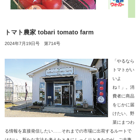
トマト農家 tobari tomato farm
2024年7月19日号 第714号
「やるなら
トマトがい
いよ
ね！」。消
費者に商品
をじかに届
けたい、野
菜にまつわ
る情報を直接発信したい……それまでの市場に出荷するルートで
はない、新たな方法を考えたときにしっくりときたのが、ご夫妻