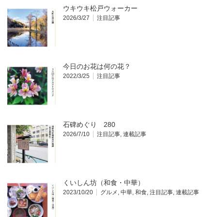
ウキウキ松戸ウォーカー
2026/3/27
注目記事
今日のお花は何の花？
2022/3/25
注目記事
石碑めぐり 280
2026/7/10
注目記事
,
連載記事
くいしん坊（和食・中華）
2023/10/20
グルメ
,
中華
,
和食
,
注目記事
,
連載記事