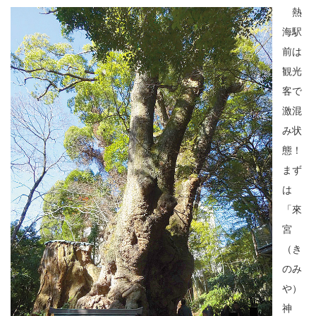
熱
海駅
前は
観光
客で
激混
み状
態！
まず
は
「來
宮
（き
のみ
や）
神