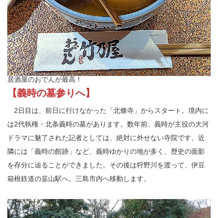
居酒屋のおでんが最高！
【義時の墓参りへ】
2日目は、前日に行けなかった「北條寺」からスタート。境内に
は2代執権・北条義時の墓があります。数年前、義時が主役の大河
ドラマに魅了された記者としては、絶対に外せない寺院です。近
隣には「義時の館跡」など、義時ゆかりの地が多く、歴史の面影
を存分に辿ることができました。その後は狩野川を渡って、伊豆
箱根鉄道の韮山駅へ。三島市内へ移動します。