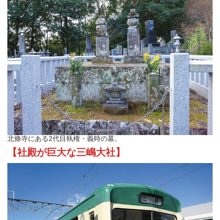
北條寺にある2代目執権・義時の墓。
【社殿が巨大な三嶋大社】