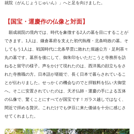
就院（がんじょうじゅいん）」へと足を向けました。
【国宝・運慶作の仏像と対面】
願成就院の境内では、時代を象徴する2人の墓を目にすることが
できます。1人は、鎌倉幕府を支えた初代執権・北条時政の墓。そ
してもう1人は、戦国時代に北条早雲に敗れた堀越公方・足利茶々
丸の墓です。墓所を後にして、御朱印をいただこうと寺務所を訪
ねると留守の様子。声をかけて現れたのは、西洋風の顔立ちをさ
れた寺務職の方。日本語が堪能で、長く日本で暮らされているこ
とが伝わりました。せっかくの機会なのでと拝観料を払い大御堂
へ。そこに安置されていたのは、天才仏師・運慶の手による五体
の仏像で、驚くことにすべてが国宝です！ガラス越しではなく、
間近で拝める贅沢。これだけでも伊豆に来た価値を十分に感じさ
せてくれました。