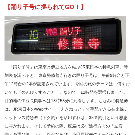
【踊り子号に揺られてGO！】
「踊り子号」は東京と伊豆地方を結ぶJR東日本の特急列車。時
刻表を調べると、東京発修善寺行きの踊り子号は、午前9時台と正
午12時台の2本が設定されています。今回の旅のテーマは、何をお
いても「のんびりすること」。なので、12時発を選択しました。
目的地の伊豆長岡駅へは13時55分に到着します。ちなみに特急券
は、JR東日本のWebサイト「えきねっと」で手配できる在来線チ
ケットレス特急券（トク割）を活用すれば、35％割引という恩恵
に与かれます。そして予約の際、座席は必ず進行方向の「左窓
側」を選びましょう。なぜならば、小田原駅先のオーシャンビュ