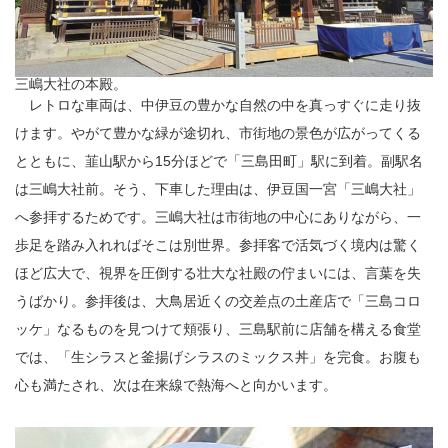
三嶋大社の本殿。
レトロな車両は、中伊豆の豊かな自然の中を真っすぐに走り抜
けます。やがて豊かな緑が途切れ、市街地の景色が広がってくる
とともに、韮山駅から15分ほどで「三島田町」駅に到着。副駅名
は三嶋大社前。そう、下車した理由は、伊豆国一宮「三嶋大社」
へ参拝するためです。三嶋大社は市街地の中心にありながら、一
歩足を踏み入れればそこは別世界。参拝客で活気づく境内は驚く
ほど広大で、視界を圧倒する壮大な社殿の佇まいには、言葉を失
うばかり。参拝後は、大鳥居近くの交差点の土産店で「三島コロ
ッケ」なるものを見つけて頬張り、三島駅前に店舗を構える食堂
では、「生シラスと釜揚げシラスのミックス丼」を完食。お腹も
心も満たされ、次は在来線で熱海へと向かいます。