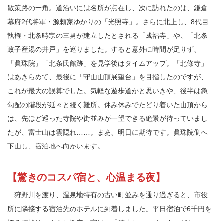
散策路の一角。道沿いには名所が点在し、次に訪れたのは、鎌倉
幕府2代将軍・源頼家ゆかりの「光照寺」。さらに北上し、8代目
執権・北条時宗の三男が建立したとされる「成福寺」や、「北条
政子産湯の井戸」を巡りました。すると意外に時間が足りず、
「眞珠院」「北条氏館跡」を見学後はタイムアップ。「北條寺」
はあきらめて、最後に「守山山頂展望台」を目指したのですが、
これが最大の誤算でした。気軽な遊歩道かと思いきや、後半は急
勾配の階段が延々と続く難所。休み休みでたどり着いた山頂から
は、先ほど巡った寺院や街並みが一望できる絶景が待っていまし
たが、富士山は雲隠れ……。まあ、明日に期待です。眞珠院側へ
下山し、宿泊地へ向かいます。
【驚きのコスパ宿と、心温まる夜】
狩野川を渡り、温泉地特有の古い町並みを通り過ぎると、市役
所に隣接する宿泊先のホテルに到着しました。平日宿泊で6千円を