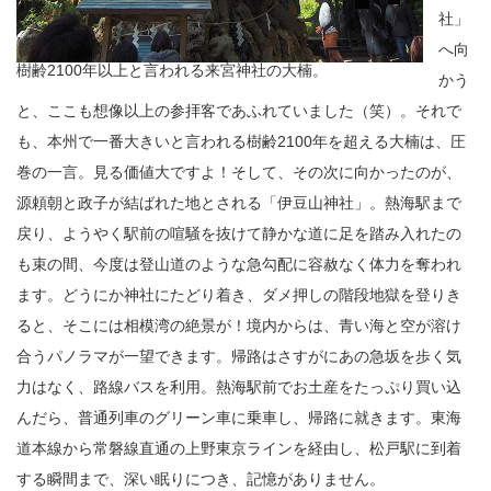
社」
へ向
樹齢2100年以上と言われる来宮神社の大楠。
かう
と、ここも想像以上の参拝客であふれていました（笑）。それで
も、本州で一番大きいと言われる樹齢2100年を超える大楠は、圧
巻の一言。見る価値大ですよ！そして、その次に向かったのが、
源頼朝と政子が結ばれた地とされる「伊豆山神社」。熱海駅まで
戻り、ようやく駅前の喧騒を抜けて静かな道に足を踏み入れたの
も束の間、今度は登山道のような急勾配に容赦なく体力を奪われ
ます。どうにか神社にたどり着き、ダメ押しの階段地獄を登りき
ると、そこには相模湾の絶景が！境内からは、青い海と空が溶け
合うパノラマが一望できます。帰路はさすがにあの急坂を歩く気
力はなく、路線バスを利用。熱海駅前でお土産をたっぷり買い込
んだら、普通列車のグリーン車に乗車し、帰路に就きます。東海
道本線から常磐線直通の上野東京ラインを経由し、松戸駅に到着
する瞬間まで、深い眠りにつき、記憶がありません。