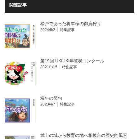
関連記事
松戸であった将軍様の御鹿狩り
2024/8/2
特集記事
第19回 UKIUKI年賀状コンクール
2021/1/15
特集記事
端午の節句
2023/4/7
特集記事
武士の城から教育の地へ相模台の歴史的風景