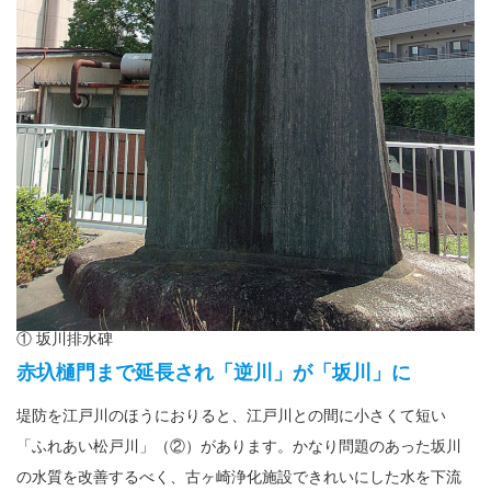
① 坂川排水碑
赤圦樋門まで延長され「逆川」が「坂川」に
堤防を江戸川のほうにおりると、江戸川との間に小さくて短い
「ふれあい松戸川」（②）があります。かなり問題のあった坂川
の水質を改善するべく、古ヶ崎浄化施設できれいにした水を下流