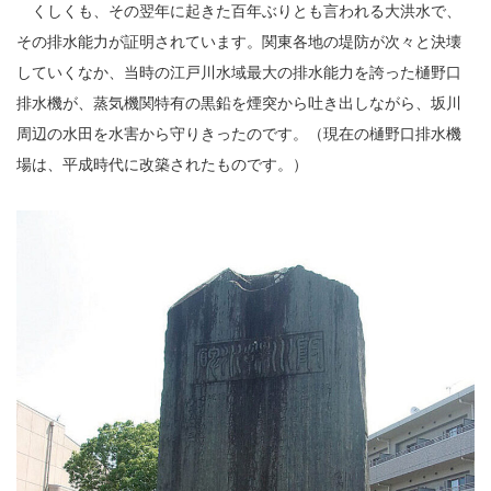
くしくも、その翌年に起きた百年ぶりとも言われる大洪水で、
その排水能力が証明されています。関東各地の堤防が次々と決壊
していくなか、当時の江戸川水域最大の排水能力を誇った樋野口
排水機が、蒸気機関特有の黒鉛を煙突から吐き出しながら、坂川
周辺の水田を水害から守りきったのです。（現在の樋野口排水機
場は、平成時代に改築されたものです。）