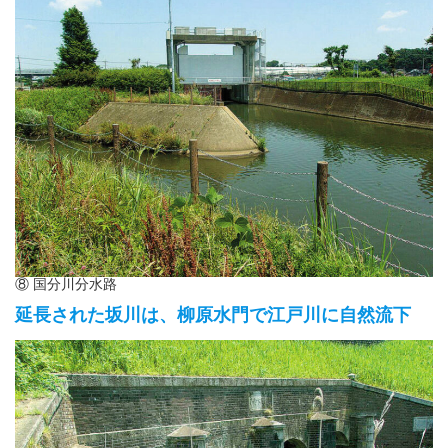
⑧ 国分川分水路
延長された坂川は、柳原水門で江戸川に自然流下