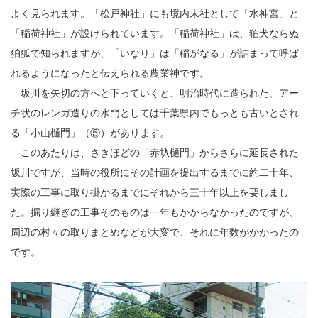
よく見られます。「松戸神社」にも境内末社として「水神宮」と
「稲荷神社」が設けられています。「稲荷神社」は、狛犬ならぬ
狛狐で知られますが、「いなり」は「稲がなる」が詰まって呼ば
れるようになったと伝えられる農業神です。
坂川を矢切の方へと下っていくと、明治時代に造られた、アー
チ状のレンガ造りの水門としては千葉県内でもっとも古いとされ
る「小山樋門」（⑤）があります。
このあたりは、さきほどの「赤圦樋門」からさらに延長された
坂川ですが、当時の役所にその計画を提出するまでに約二十年、
実際の工事に取り掛かるまでにそれから三十年以上を要しまし
た。掘り継ぎの工事そのものは一年もかからなかったのですが、
周辺の村々の取りまとめなどが大変で、それに年数がかかったの
です。