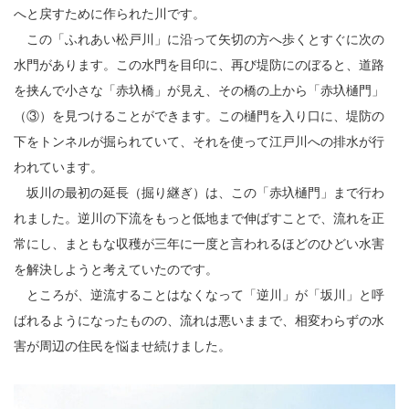
へと戻すために作られた川です。
この「ふれあい松戸川」に沿って矢切の方へ歩くとすぐに次の
水門があります。この水門を目印に、再び堤防にのぼると、道路
を挟んで小さな「赤圦橋」が見え、その橋の上から「赤圦樋門」
（③）を見つけることができます。この樋門を入り口に、堤防の
下をトンネルが掘られていて、それを使って江戸川への排水が行
われています。
坂川の最初の延長（掘り継ぎ）は、この「赤圦樋門」まで行わ
れました。逆川の下流をもっと低地まで伸ばすことで、流れを正
常にし、まともな収穫が三年に一度と言われるほどのひどい水害
を解決しようと考えていたのです。
ところが、逆流することはなくなって「逆川」が「坂川」と呼
ばれるようになったものの、流れは悪いままで、相変わらずの水
害が周辺の住民を悩ませ続けました。