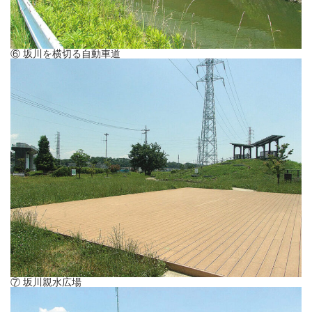
⑥ 坂川を横切る自動車道
⑦ 坂川親水広場