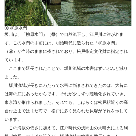
⑩ 柳原水門
坂川は、「柳原水門」（⑩）で自然流下し、江戸川に注がれま
す。この水門の手前には、明治時代に造られた「柳原水閘」
（⑨）が当時のままに残されており、松戸指定文化財に指定され
ています。
ここまで延長されたことで、坂川流域の水害はずいぶんと減り
ました。
坂川流域が長きにわたって水害に悩まされてきたのは、大昔に
は海の底にあったからです。それが少しずつ陸地化されていき、
東京湾が形作られました。それでも、しばらくは松戸駅近くの高
台付近まではまだ海で、松戸に多く見られた貝塚がそれを示して
います。
この海抜の低さに加えて、江戸時代の浅間山の大噴火による利