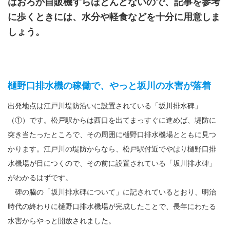
はおろか自販機すらほとんどないので、記事を参考
に歩くときには、水分や軽食などを十分に用意しま
しょう。
樋野口排水機の稼働で、やっと坂川の水害が落着
出発地点は江戸川堤防沿いに設置されている「坂川排水碑」
（①）です。松戸駅からは西口を出てまっすぐに進めば、堤防に
突き当たったところで、その周囲に樋野口排水機場とともに見つ
かります。江戸川の堤防からなら、松戸駅付近でやはり樋野口排
水機場が目につくので、その前に設置されている「坂川排水碑」
がわかるはずです。
碑の脇の「坂川排水碑について」に記されているとおり、明治
時代の終わりに樋野口排水機場が完成したことで、長年にわたる
水害からやっと開放されました。