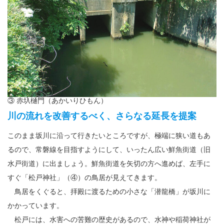
③ 赤圦樋門（あかいりひもん）
川の流れを改善するべく、さらなる延長を提案
このまま坂川に沿って行きたいところですが、極端に狭い道もあ
るので、常磐線を目指すようにして、いったん広い鮮魚街道（旧
水戸街道）に出ましょう。鮮魚街道を矢切の方へ進めば、左手に
すぐ「松戸神社」（④）の鳥居が見えてきます。
鳥居をくぐると、拝殿に渡るための小さな「潜龍橋」が坂川に
かかっています。
松戸には、水害への苦難の歴史があるので、水神や稲荷神社が