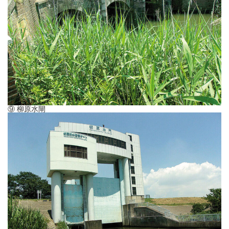
⑨ 柳原水閘