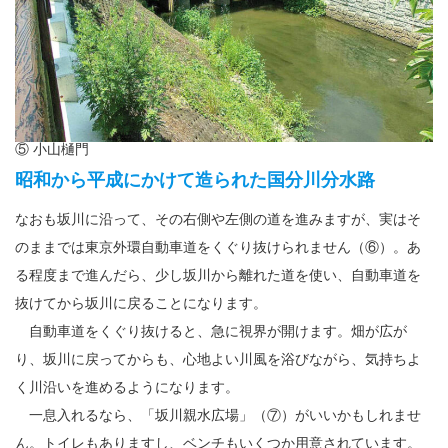
⑤ 小山樋門
昭和から平成にかけて造られた国分川分水路
なおも坂川に沿って、その右側や左側の道を進みますが、実はそ
のままでは東京外環自動車道をくぐり抜けられません（⑥）。あ
る程度まで進んだら、少し坂川から離れた道を使い、自動車道を
抜けてから坂川に戻ることになります。
自動車道をくぐり抜けると、急に視界が開けます。畑が広が
り、坂川に戻ってからも、心地よい川風を浴びながら、気持ちよ
く川沿いを進めるようになります。
一息入れるなら、「坂川親水広場」（⑦）がいいかもしれませ
ん。トイレもありますし、ベンチもいくつか用意されています。