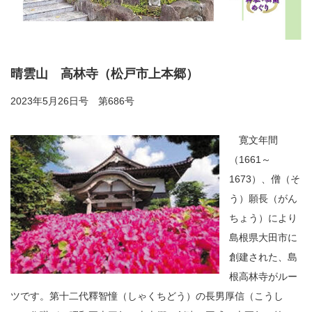
晴雲山 高林寺（松戸市上本郷）
2023年5月26日号 第686号
寛文年間
（1661～
1673）、僧（そ
う）願長（がん
ちょう）により
島根県大田市に
創建された、島
根高林寺がルー
ツです。第十二代釋智憧（しゃくちどう）の長男厚信（こうし