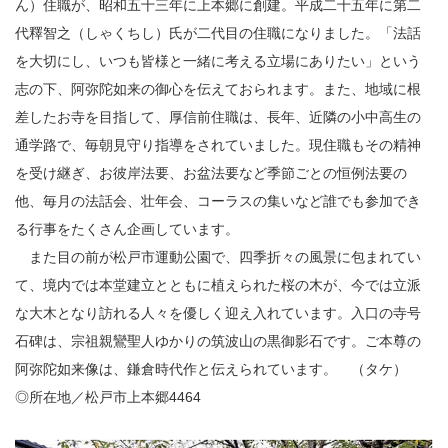
ん）住職が、昭和五十三年に上本郷に創建。平成二十五年に第二
代釋智之（しゃくちし）氏が二代目の住職になりました。「法話
を大切にし、いつも皆様と一緒に考える立場にありたい」という
志の下、阿弥陀如来の御心を伝えておられます。また、地域に根
差したお寺を目指して、厚信前住職は、長年、近隣の小中高生の
通学路で、毎朝見守り指導をされていました。現住職もその精神
を受け継ぎ、お彼岸法要、お盆法要など季節ごとの恒例法要の
他、毎月の法話会、壮年会、コーラスの集いなど誰でも参加でき
る行事をたくさん企画しています。
また目の前が松戸市運動公園で、四季折々の風景に包まれてい
て、境内では本堂建立とともに植えられた桜の木が、今では立派
な大木となり訪れる人々を優しく迎え入れています。入口の寺号
石碑は、宗祖親鸞聖人ゆかりの筑波山の黒御影石です。ご本尊の
阿弥陀如来像は、鎌倉時代作と伝えられています。 （タケ）
◎所在地／松戸市上本郷4464