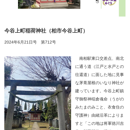
今谷上町稲荷神社（柏市今谷上町）
2024年6月21日号 第712号
南柏駅東口交差点、南北
に通う道（江戸と水戸との
往還道）に面した地に見事
な茅葺屋根のいなり神社が
建っています。今谷上町鎮
守御祭神稲倉魂命（うがの
みたまのみこと、衣食住の
守護神）由緒沿革によりま
すと「この地は将軍徳川吉