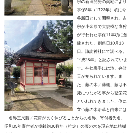
宗の新田開発の奨励により
享保8年（1723年）頃に今
谷新田として開墾され、吉
宗が小金原で大規模な鷹狩
が行われた享保11年頃に創
建された。例祭日10月13
日。諏訪神社にて調べる。
平成25年」と記されていま
す。神社裏手には池、弁財
天が祀られています。ま
た、藤の木／藤棚。藤は不
死につながる事から繁栄花
といわれてきました、側に
立つ藤の木沿革と由来には
「名称三尺藤／花房が長く伸びることからの名称、寄付者氏名、
昭和35年寄付者が樹齢約30数年（推定）の藤の木を現在地に植樹