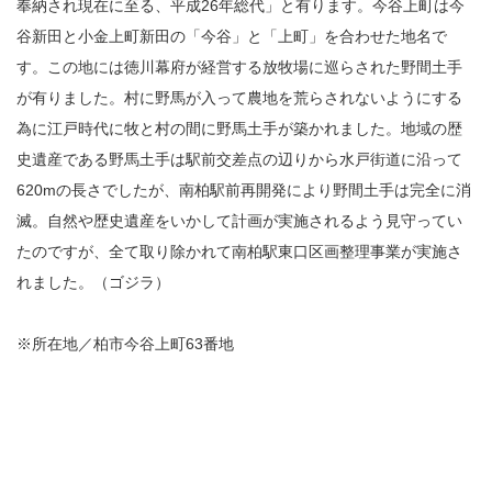
奉納され現在に至る、平成26年総代」と有ります。今谷上町は今
谷新田と小金上町新田の「今谷」と「上町」を合わせた地名で
す。この地には徳川幕府が経営する放牧場に巡らされた野間土手
が有りました。村に野馬が入って農地を荒らされないようにする
為に江戸時代に牧と村の間に野馬土手が築かれました。地域の歴
史遺産である野馬土手は駅前交差点の辺りから水戸街道に沿って
620mの長さでしたが、南柏駅前再開発により野間土手は完全に消
滅。自然や歴史遺産をいかして計画が実施されるよう見守ってい
たのですが、全て取り除かれて南柏駅東口区画整理事業が実施さ
れました。（ゴジラ）
※所在地／柏市今谷上町63番地