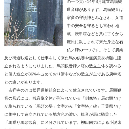
の一つ大正14年8月建立馬頭観
世音碑があります。馬頭観音は
家畜の守護神とみなされ、又道
中の安全を守るとも言われ地
蔵、庚申塔などと共に古くから
庶民に親しまれて来た身近な石
仏／碑の一つです。そして農業
及び街道駄送として仕事をして来た馬の供養や無病息災祈願に建
立されるようになりました。馬頭観音碑／塔の造立主体を調べる
と個人造立が36%を占めており講中などの造立が主である庚申塔
との違いがあります。
吉祥寺の碑は松戸運輸組合によって建立されています。馬頭観
音の形式には、観音像全体が彫られている「刻像塔」馬の頭だけ
が彫られている「馬頭の塔」文字のみ「文字塔／碑」千葉県だけ
に集中して造立されている地方色の濃い、観音が馬に騎乗した
「馬乗り馬頭観音」に区分されています。柳田國男による小説遠