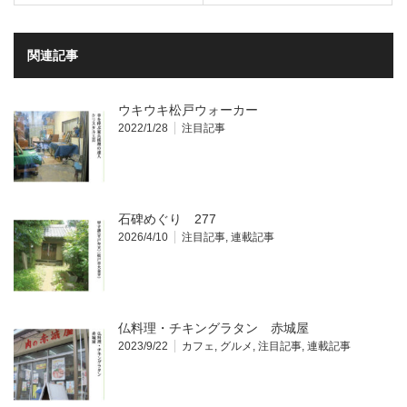
関連記事
ウキウキ松戸ウォーカー
2022/1/28
注目記事
石碑めぐり 277
2026/4/10
注目記事
,
連載記事
仏料理・チキングラタン 赤城屋
2023/9/22
カフェ
,
グルメ
,
注目記事
,
連載記事