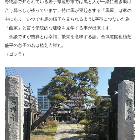
野物語で知られている岩手県遠野市では馬と人が一緒に働き助け
合う暮らしが残っています。特に馬が寝起きする「馬屋」は家の
中にあり、いつでも馬の様子を見られるようL字型につないだ為
「曲家」と言う伝統的な建物を見学する事が出来ます。
余談ですが吉祥とは幸福、繁栄を意味する語。合気道開祖植芝
盛平の息子の名は植芝吉祥丸。
（ゴジラ）