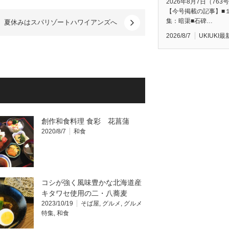
2026年8月7日（763
【今号掲載の記事】■
集：暗渠■石碑…
夏休みはスパリゾートハワイアンズへ
2026/8/7
UKIUKI
創作和食料理 食彩 花菖蒲
2020/8/7
和食
コシが強く風味豊かな北海道産
キタワセ使用の二・八蕎麦
2023/10/19
そば屋
,
グルメ
,
グルメ
特集
,
和食