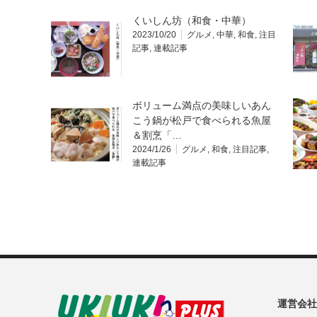
くいしん坊（和食・中華）
2023/10/20
グルメ
,
中華
,
和食
,
注目
記事
,
連載記事
ボリューム満点の美味しいあん
こう鍋が松戸で食べられる魚屋
＆割烹「…
2024/1/26
グルメ
,
和食
,
注目記事
,
連載記事
運営会社