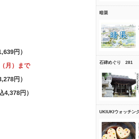
暗渠
1,639円）
石碑めぐり 281
日（月）まで
,278円）
4,378円）
UKIUKIウォッチン
）
円）