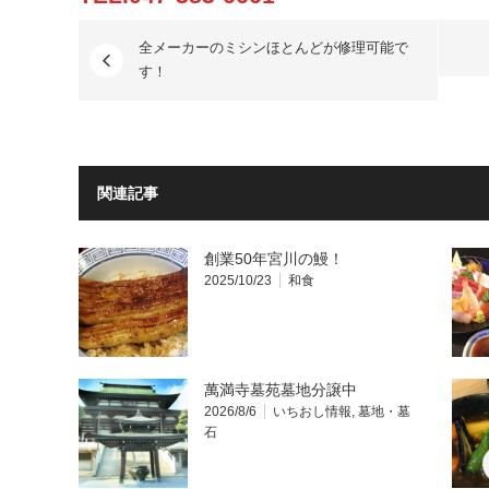
全メーカーのミシンほとんどが修理可能で
す！
関連記事
創業50年宮川の鰻！
2025/10/23
和食
萬満寺墓苑墓地分譲中
2026/8/6
いちおし情報
,
墓地・墓
石