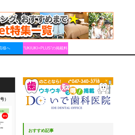
店様へ
“UKIUKI+PLUS”の掲載料
3号）
おすすめ記事