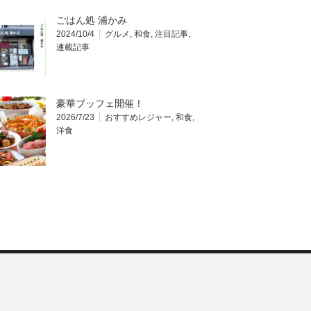
ごはん処 浦かみ
2024/10/4
グルメ
,
和食
,
注目記事
,
連載記事
豪華ブッフェ開催！
2026/7/23
おすすめレジャー
,
和食
,
洋食