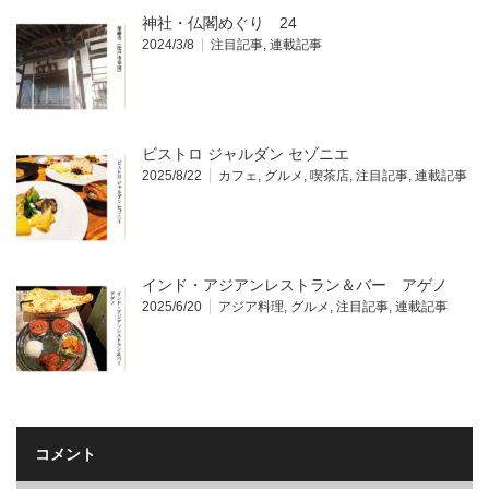
神社・仏閣めぐり 24
2024/3/8
注目記事
,
連載記事
ビストロ ジャルダン セゾニエ
2025/8/22
カフェ
,
グルメ
,
喫茶店
,
注目記事
,
連載記事
インド・アジアンレストラン＆バー アゲノ
2025/6/20
アジア料理
,
グルメ
,
注目記事
,
連載記事
コメント