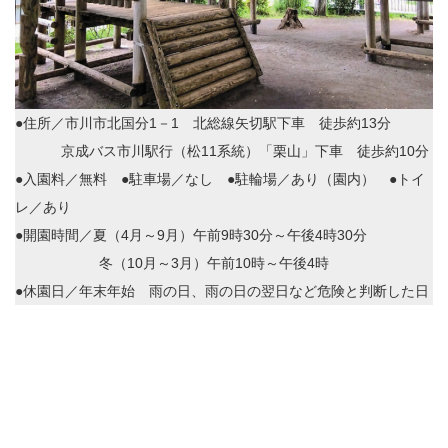
●住所／市川市北国分1－1 北総線矢切駅下車 徒歩約13分
京成バス市川駅行（松11系統）「栗山」下車 徒歩約10分
●入園料／無料 ●駐車場／なし ●駐輪場／あり（園内） ●トイ
レ／あり
●開園時間／夏（4月～9月）午前9時30分～午後4時30分
冬（10月～3月）午前10時～午後4時
●休園日／年末年始 雨の日、雨の日の翌日など危険と判断した日