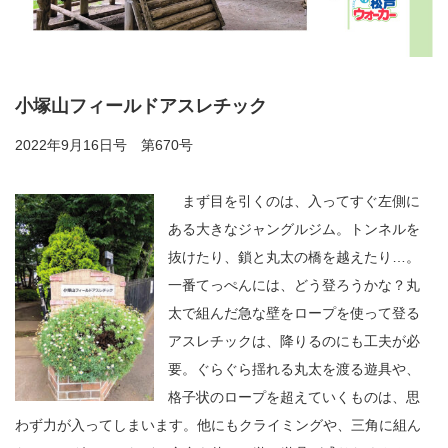
小塚山フィールドアスレチック
2022年9月16日号 第670号
まず目を引くのは、入ってすぐ左側に
ある大きなジャングルジム。トンネルを
抜けたり、鎖と丸太の橋を越えたり…。
一番てっぺんには、どう登ろうかな？丸
太で組んだ急な壁をロープを使って登る
アスレチックは、降りるのにも工夫が必
要。ぐらぐら揺れる丸太を渡る遊具や、
格子状のロープを超えていくものは、思
わず力が入ってしまいます。他にもクライミングや、三角に組ん